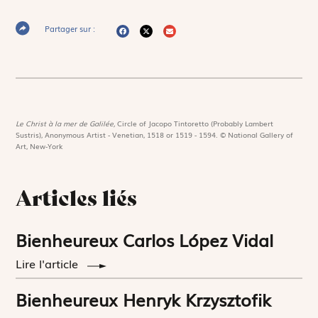
Partager sur :
Le Christ à la mer de Galilée,
Circle of Jacopo Tintoretto (Probably Lambert
Sustris), Anonymous Artist - Venetian, 1518 or 1519 - 1594. © National Gallery of
Art, New-York
Articles liés
Bienheureux Carlos López Vidal
Lire l'article
Bienheureux Henryk Krzysztofik