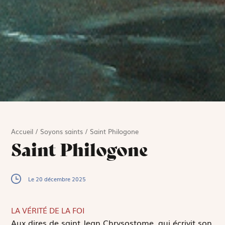
Accueil
/
Soyons saints
/
Saint Philogone
Saint Philogone
Le 20 décembre 2025
LA VÉRITÉ DE LA FOI
A
ux dires de saint Jean Chrysostome, qui écrivit son