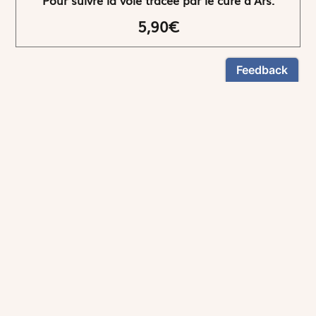
5,90€
NEWSLETTER
Restez informés
En vous inscrivant, vous aurez le choix de recevoir
nos newsletters thématiques.
Les informations recueillies sur ce formulaire sont enregistrées par
Magnificat Sas
.
Vous pouvez exercer votre droit d'accès aux données vous concernant en
vous adressant à :
rgpd@magnificat.fr
ou
cliquez ici
.
*