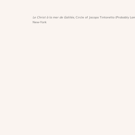
Le Christ à la mer de Galilée,
Circle of Jacopo Tintoretto (Probably Lam
New-York