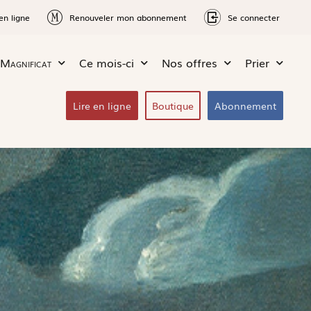
en ligne
Renouveler mon abonnement
Se connecter
Magnificat
Ce mois-ci
Nos offres
Prier
Lire en ligne
Boutique
Abonnement