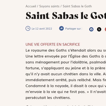
Accueil
/
Soyons saints
/
Saint Sabas le Goth
Saint Sabas le Go
Le 12 avril 2022
Partager sur :
UNE VIE OFFERTE EN SACRIFICE
L
e royaume des Goths s’étendait alors au su
Une lettre envoyée par l’Église des Goths à c
sans ménagement pour l’idolâtrie, psalmodian
fortune, s’appliquant au jeûne et à la prière
qu’il n’y avait aucun chrétien dans la ville. 
immédiatement arrêté, puis relâché. Mais fi
Condamné à la noyade, il disait à ceux qui vo
m’envoie à la vie qui ne finit pas. » Il n’av
persécutait les chrétiens.