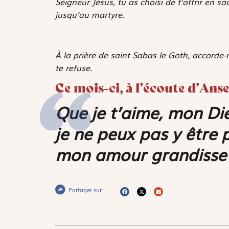
Seigneur Jésus, tu as choisi de t’offrir en s
jusqu’au martyre.
À la prière de saint Sabas le Goth, accorde
te refuse.
Ce mois-ci, à l’écoute d’An
Que je t’aime, mon Dieu
je ne peux pas y être 
mon amour grandisse ic
Partager sur :