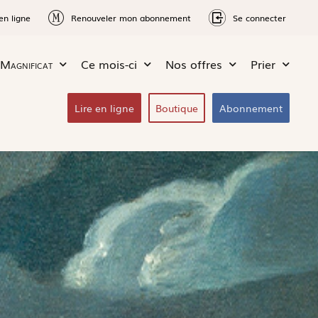
en ligne
Renouveler mon abonnement
Se connecter
Magnificat
Ce mois-ci
Nos offres
Prier
Lire en ligne
Boutique
Abonnement