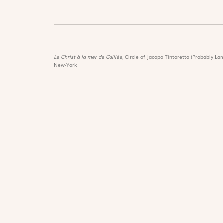
Le Christ à la mer de Galilée,
Circle of Jacopo Tintoretto (Probably Lam
New-York