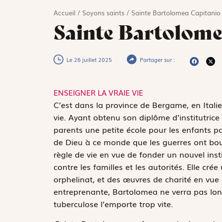
Accueil
/
Soyons saints
/
Sainte Bartolomea Capitanio
Sainte Bartolome
Le 26 juillet 2025
Partager sur :
ENSEIGNER LA VRAIE VIE
C
’est dans la province de Bergame, en Ital
vie. Ayant obtenu son diplôme d’institutric
parents une petite école pour les enfants p
de Dieu à ce monde que les guerres ont bou
règle de vie en vue de fonder un nouvel insti
contre les familles et les autorités. Elle cré
orphelinat, et des œuvres de charité en vue
entreprenante, Bartolomea ne verra pas long
tuberculose l’emporte trop vite.