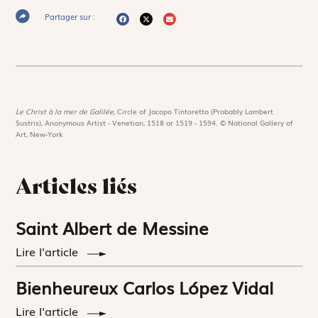
Partager sur :
Le Christ à la mer de Galilée,
Circle of Jacopo Tintoretto (Probably Lambert
Sustris), Anonymous Artist - Venetian, 1518 or 1519 - 1594. © National Gallery of
Art, New-York
Articles liés
Saint Albert de Messine
Lire l'article
Bienheureux Carlos López Vidal
Lire l'article