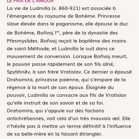
LE PRIX DE L’AMOUR
L
a vie de Ludmilla (v. 860-921) est associée à
l’émergence du royaume de Bohème. Princesse
slave élevée dans le paganisme, elle épouse le duc
de Bohème, Bořivoj I
, père de la dynastie des
er
Přesmyslides. Bořivoj reçoit le baptême des mains
de saint Méthode, et Ludmilla le suit dans ce
mouvement de conversion. Lorsque Bořivoj meurt,
le pouvoir passe rapidement de son fils aîné,
Spytihněv, à son frère Vratislav. Ce dernier a épousé
Drahomira, princesse païenne, qui s’empare de la
régence à la mort de son époux. Éloignée du
pouvoir, Ludmilla se consacre aux fils de Vratislav
qu’elle instruit de son savoir et de sa foi.
Drahomira, qui s’appuie sur des factions
antichrétiennes, voit cela d’un très mauvais œil. Elle
n’hésite pas à mettre un terme définitif à l’influence
de sa belle-mère en la faisant étrangler.