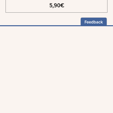
5,90€
NEWSLETTER
Restez informés
En vous inscrivant, vous aurez le choix de recevoir
nos newsletters thématiques.
Les informations recueillies sur ce formulaire sont enregistrées par
Magnificat Sas
.
Vous pouvez exercer votre droit d'accès aux données vous concernant en
vous adressant à :
rgpd@magnificat.fr
ou
cliquez ici
.
*