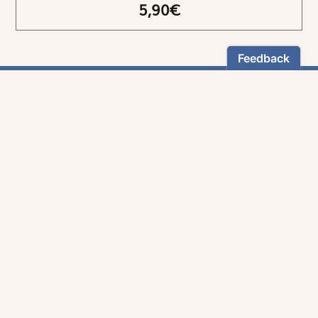
5,90€
NEWSLETTER
Restez informés
En vous inscrivant, vous aurez le choix de recevoir
nos newsletters thématiques.
Les informations recueillies sur ce formulaire sont enregistrées par
Magnificat Sas
.
Vous pouvez exercer votre droit d'accès aux données vous concernant en
vous adressant à :
rgpd@magnificat.fr
ou
cliquez ici
.
*