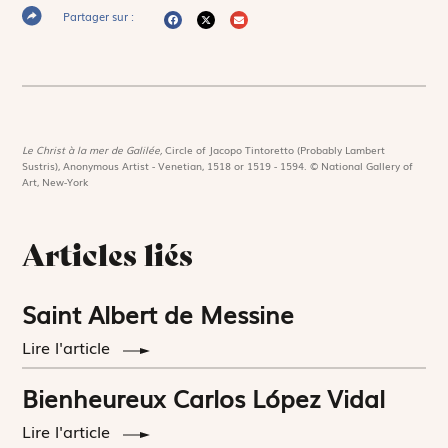
Partager sur :
Le Christ à la mer de Galilée,
Circle of Jacopo Tintoretto (Probably Lambert
Sustris), Anonymous Artist - Venetian, 1518 or 1519 - 1594. © National Gallery of
Art, New-York
Articles liés
Saint Albert de Messine
Lire l'article
Bienheureux Carlos López Vidal
Lire l'article