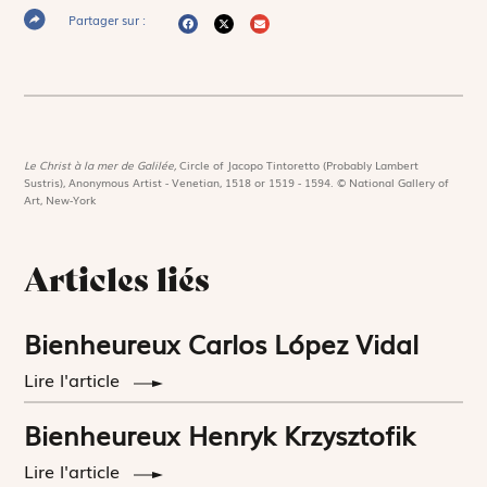
Partager sur :
Le Christ à la mer de Galilée,
Circle of Jacopo Tintoretto (Probably Lambert
Sustris), Anonymous Artist - Venetian, 1518 or 1519 - 1594. © National Gallery of
Art, New-York
Articles liés
Bienheureux Carlos López Vidal
Lire l'article
Bienheureux Henryk Krzysztofik
Lire l'article