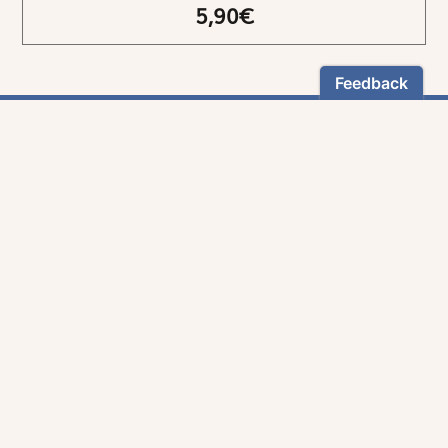
5,90€
NEWSLETTER
Restez informés
En vous inscrivant, vous aurez le choix de recevoir
nos newsletters thématiques.
Les informations recueillies sur ce formulaire sont enregistrées par
Magnificat Sas
.
Vous pouvez exercer votre droit d'accès aux données vous concernant en
vous adressant à :
rgpd@magnificat.fr
ou
cliquez ici
.
*