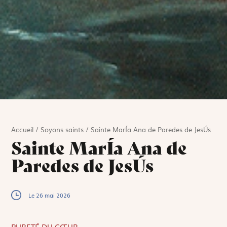
Accueil
/
Soyons saints
/
Sainte MarÍa Ana de Paredes de JesÚs
Sainte MarÍa Ana de
Paredes de JesÚs
Le 26 mai 2026
PURETÉ DU CŒUR