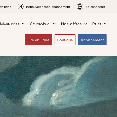
en ligne
Renouveler mon abonnement
Se connecter
Magnificat
Ce mois-ci
Nos offres
Prier
Lire en ligne
Boutique
Abonnement