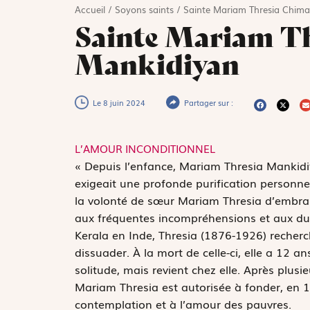
Accueil
/
Soyons saints
/
Sainte Mariam Thresia Chima
Sainte Mariam Th
Mankidiyan
Le 8 juin 2024
Partager sur :
L’AMOUR INCONDITIONNEL
«
D
epuis l’enfance, Mariam Thresia Mankidi
exigeait une profonde purification personne
la volonté de sœur Mariam Thresia d’embrass
aux fréquentes incompréhensions et aux dures
Kerala en Inde, Thresia (1876-1926) recherch
dissuader. À la mort de celle-ci, elle a 12 an
solitude, mais revient chez elle. Après plus
Mariam Thresia est autorisée à fonder, en 1
contemplation et à l’amour des pauvres.