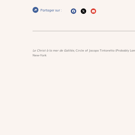
Partager sur :
Le Christ à la mer de Galilée,
Circle of Jacopo Tintoretto (Probably Lam
New-York