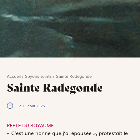
Accueil
/
Soyons saints
/
Sainte Radegonde
Sainte Radegonde
Le 13 août 2025
PERLE DU ROYAUME
«
C
’est une nonne que j’ai épousée », protestait le