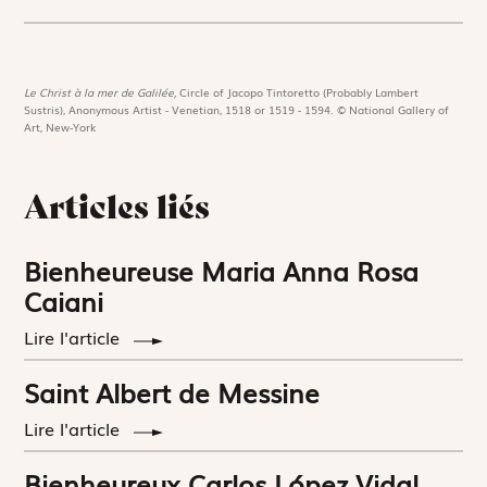
Le Christ à la mer de Galilée,
Circle of Jacopo Tintoretto (Probably Lambert
Sustris), Anonymous Artist - Venetian, 1518 or 1519 - 1594. © National Gallery of
Art, New-York
Articles liés
Bienheureuse Maria Anna Rosa
Caiani
Lire l'article
Saint Albert de Messine
Lire l'article
Bienheureux Carlos López Vidal