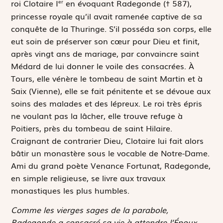
roi Clotaire I
en évoquant Radegonde († 587),
er
princesse royale qu’il avait ramenée captive de sa
conquête de la Thuringe. S’il posséda son corps, elle
eut soin de préserver son cœur pour Dieu et finit,
après vingt ans de mariage, par convaincre saint
Médard de lui donner le voile des consacrées. À
Tours, elle vénère le tombeau de saint Martin et à
Saix (Vienne), elle se fait pénitente et se dévoue aux
soins des malades et des lépreux. Le roi très épris
ne voulant pas la lâcher, elle trouve refuge à
Poitiers, près du tombeau de saint Hilaire.
Craignant de contrarier Dieu, Clotaire lui fait alors
bâtir un monastère sous le vocable de Notre-Dame.
Ami du grand poète Venance Fortunat, Radegonde,
en simple religieuse, se livre aux travaux
monastiques les plus humbles.
Comme les vierges sages de la parabole,
Radegonde a consacré sa vie à attendre l’Époux