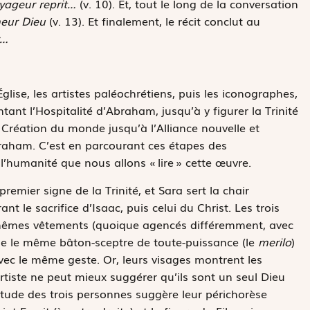
yageur reprit…
(v. 10). Et, tout le long de la conversation
neur Dieu
(v. 13). Et finalement, le récit conclut au
r…
glise, les artistes paléochrétiens, puis les iconographes,
tant l’Hospitalité d’Abraham, jusqu’à y figurer la Trinité
a Création du monde jusqu’à l’Alliance nouvelle et
Abraham. C’est en parcourant ces étapes des
 l’humanité que nous allons « lire » cette œuvre.
remier signe de la Trinité, et Sara sert la chair
nt le sacrifice d’Isaac, puis celui du Christ. Les trois
les mêmes vêtements (quoique agencés différemment, avec
he le même bâton-sceptre de toute-puissance (le
merilo
)
avec le même geste. Or, leurs visages montrent les
tiste ne peut mieux suggérer qu’ils sont un seul Dieu
itude des trois personnes suggère leur périchorèse