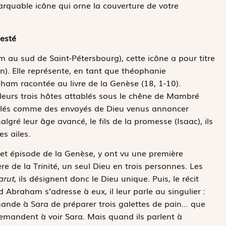
marquable icône qui orne la couverture de votre
esté
 au sud de Saint-Pétersbourg), cette icône a pour titre
on). Elle représente, en tant que théophanie
aham racontée au livre de la Genèse (18, 1-10).
leurs trois hôtes attablés sous le chêne de Mambré
évélés comme des envoyés de Dieu venus annoncer
ré leur âge avancé, le fils de la promesse (Isaac), ils
s ailes.
cet épisode de la Genèse, y ont vu une première
re de la Trinité, un seul Dieu en trois personnes. Les
arut
, ils désignent donc le Dieu unique. Puis, le récit
 Abraham s’adresse à eux, il leur parle au singulier :
emande à Sara de préparer trois galettes de pain… que
s demandent à voir Sara. Mais quand ils parlent à