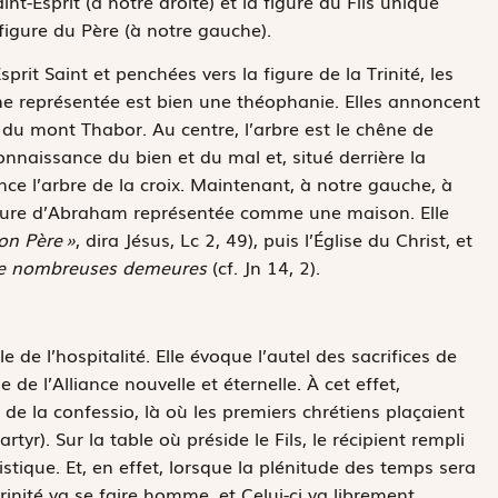
int-Esprit (à notre droite) et la figure du Fils unique
figure du Père (à notre gauche).
prit Saint et penchées vers la figure de la Trinité, les
ne représentée est bien une théophanie. Elles annoncent
s du mont Thabor. Au centre, l’arbre est le chêne de
nnaissance du bien et du mal et, situé derrière la
once l’arbre de la croix. Maintenant, à notre gauche, à
emeure d’Abraham représentée comme une maison. Elle
on Père »
, dira Jésus, Lc 2, 49), puis l’Église du Christ, et
a de nombreuses demeures
(cf. Jn 14, 2).
e de l’hospitalité. Elle évoque l’autel des sacrifices de
e de l’Alliance nouvelle et éternelle. À cet effet,
e de la confessio, là où les premiers chrétiens plaçaient
tyr). Sur la table où préside le Fils, le récipient rempli
istique. Et, en effet, lorsque la plénitude des temps sera
inité va se faire homme, et Celui-ci va librement,