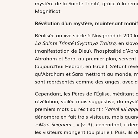
mystère de la Sainte Trinité, grâce à la re
Magnificat.
Révélation d’un mystère, maintenant manif
Réalisée au xve siècle à Novgorod (à 200 km
La Sainte Trinité
(
Svyataya Troitsa
, en slav
(manifestation de Dieu), l’hospitalité d’Abr
Abraham et Sara, au premier plan, servent 
(aujourd’hui Hébron, en Israël). S’étant r
qu’Abraham et Sara mettront au monde, malg
sont représentés comme des anges, avec de
Cependant, les Pères de l’Église, méditant 
révélation, voilée mais suggestive, du mystè
premiers mots du récit sont :
Yahvé lui app
dénombre en fait trois visiteurs, mais quand
« Mon Seigneur… »
(v. 3) ; cependant, il d
les visiteurs mangent (au pluriel). Puis, il