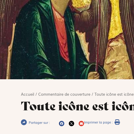
Accueil
/
Commentaire de couverture
/
Toute icône est icône
Toute icône est icô
Imprimer la page :
Partager sur :