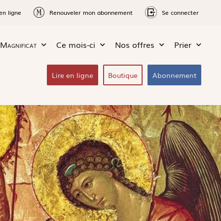
en ligne
Renouveler mon abonnement
Se connecter
Magnificat
Ce mois-ci
Nos offres
Prier
Lire en ligne
Boutique
Abonnement