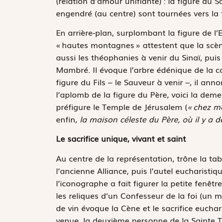
(relation d’amour unifiante) : la figure du Sa
engendré (au centre) sont tournées vers la 
En arrière-plan, surplombant la figure de l’Es
« hautes montagnes » attestent que la scè
aussi les théophanies à venir du Sinaï, pui
Mambré. Il évoque l’arbre édénique de la co
figure du Fils – le Sauveur à venir –, il ann
l’aplomb de la figure du Père, voici la d
préfigure le Temple de Jérusalem (
« chez m
enfin,
la maison céleste du Père, où il y 
Le sacrifice unique, vivant et saint
Au centre de la représentation, trône la tabl
l’ancienne Alliance, puis l’autel eucharistiqu
l’iconographe a fait figurer la petite fenêtr
les reliques d’un Confesseur de la foi (un mar
de vin évoque la Cène et le sacrifice euchar
venue, la deuxième personne de la Sainte Tr