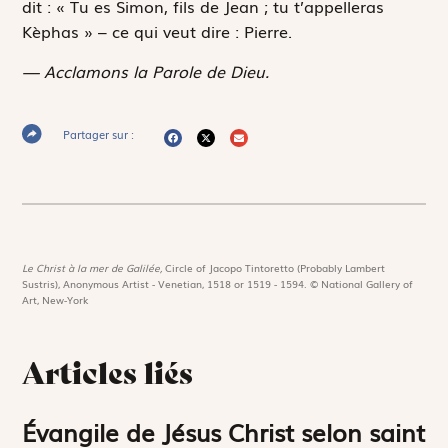
dit : « Tu es Simon, fils de Jean ; tu t’appelleras
Kèphas » – ce qui veut dire : Pierre.
— Acclamons la Parole de Dieu.
Partager sur :
Le Christ à la mer de Galilée,
Circle of Jacopo Tintoretto (Probably Lambert
Sustris), Anonymous Artist - Venetian, 1518 or 1519 - 1594. © National Gallery of
Art, New-York
Articles liés
Évangile de Jésus Christ selon saint