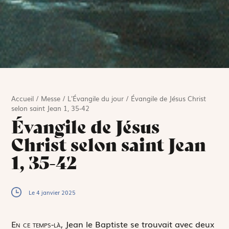
Accueil
/
Messe
/
L'Évangile du jour
/
Évangile de Jésus Christ
selon saint Jean 1, 35-42
Évangile de Jésus
Christ selon saint Jean
1, 35-42
Le 4 janvier 2025
E
n ce temps-là,
Jean le Baptiste se trouvait avec deux