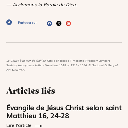
— Acclamons la Parole de Dieu.
Partager sur :
Le Christ à la mer de Galilée,
Circle of Jacopo Tintoretto (Probably Lambert
Sustris), Anonymous Artist - Venetian, 1518 or 1519 - 1594. © National Gallery of
Art, New-York
Articles liés
Évangile de Jésus Christ selon saint
Matthieu 16, 24-28
Lire l'article