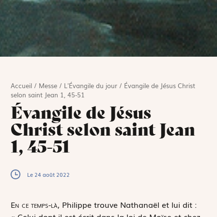
Accueil
/
Messe
/
L'Évangile du jour
/
Évangile de Jésus Christ
selon saint Jean 1, 45-51
Évangile de Jésus
Christ selon saint Jean
1, 45-51
Le 24 août 2022
E
n ce temps-là,
Philippe trouve Nathanaël et lui dit :
« Celui dont il est écrit dans la loi de Moïse et chez