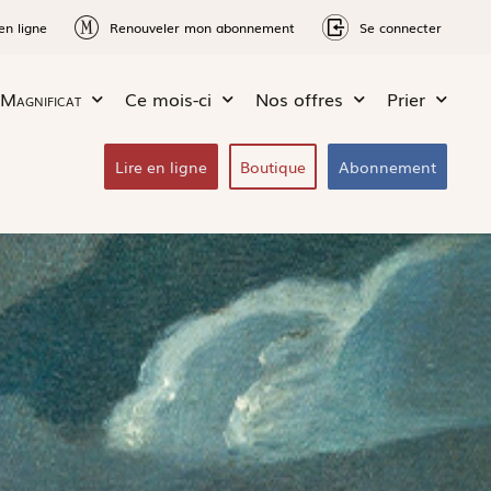
en ligne
Renouveler mon abonnement
Se connecter
Magnificat
Ce mois-ci
Nos offres
Prier
Lire en ligne
Boutique
Abonnement