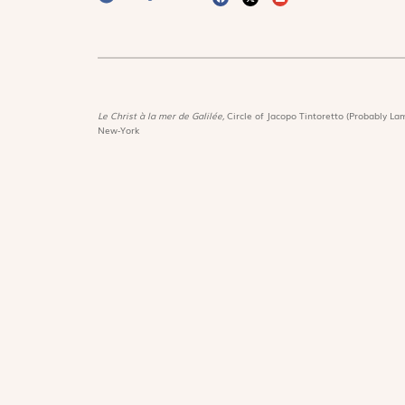
Le Christ à la mer de Galilée,
Circle of Jacopo Tintoretto (Probably Lam
New-York