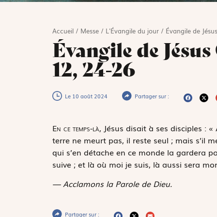
Accueil
/
Messe
/
L'Évangile du jour
/
Évangile de Jésus
Évangile de Jésus 
12, 24-26
Le 10 août 2024
Partager sur :
E
n ce temps-là,
Jésus disait à ses disciples : «
terre ne meurt pas, il reste seul ; mais s’il 
qui s’en détache en ce monde la gardera pour
suive ; et là où moi je suis, là aussi sera m
— Acclamons la Parole de Dieu.
Partager sur :