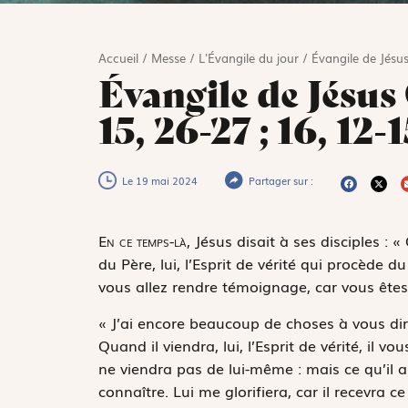
Accueil
/
Messe
/
L'Évangile du jour
/
Évangile de Jésus
Évangile de Jésus 
15, 26-27 ; 16, 12-1
Le 19 mai 2024
Partager sur :
E
n ce temps-là,
Jésus disait à ses disciples : 
du Père, lui, l’Esprit de vérité qui procède 
vous allez rendre témoignage, car vous êt
« J’ai encore beaucoup de choses à vous dir
Quand il viendra, lui, l’Esprit de vérité, il vo
ne viendra pas de lui-même : mais ce qu’il aur
connaître. Lui me glorifiera, car il recevra c