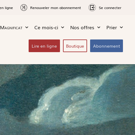
en ligne
Renouveler mon abonnement
Se connecter
Magnificat
Ce mois-ci
Nos offres
Prier
Lire en ligne
Boutique
Abonnement