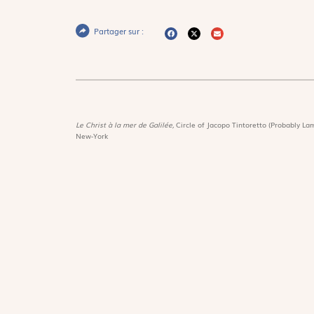
Partager sur :
Le Christ à la mer de Galilée,
Circle of Jacopo Tintoretto (Probably Lam
New-York