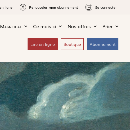
en ligne
Renouveler mon abonnement
Se connecter
Magnificat
Ce mois-ci
Nos offres
Prier
Lire en ligne
Boutique
Abonnement