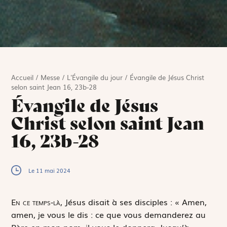
Accueil
/
Messe
/
L'Évangile du jour
/
Évangile de Jésus Christ
selon saint Jean 16, 23b-28
Évangile de Jésus
Christ selon saint Jean
16, 23b-28
Le 11 mai 2024
E
n ce temps-là,
Jésus disait à ses disciples : « Amen,
amen, je vous le dis : ce que vous demanderez au
Père en mon nom, il vous le donnera. Jusqu’à