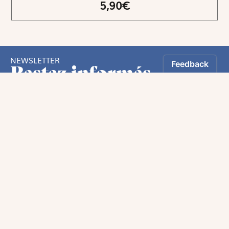
5,90€
NEWSLETTER
Restez informés
En vous inscrivant, vous aurez le choix de recevoir
nos newsletters thématiques.
Oui, Je souhaite m’inscrire à la newsletter.
Les informations recueillies sur ce formulaire sont enregistrées par
Magnificat Sas.
Nous utilisons des pixels dans nos emails permettant de mesurer leur
ouverture et vos interactions. Vous pouvez vous opposer à ce traitement en
vous connectant à votre compte. Vous pouvez exercer votre droit d'accès