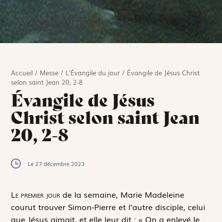
Accueil
/
Messe
/
L'Évangile du jour
/
Évangile de Jésus Christ
selon saint Jean 20, 2-8
Évangile de Jésus
Christ selon saint Jean
20, 2-8
Le 27 décembre 2023
L
e premier jour
de la semaine, Marie Madeleine
courut trouver Simon-Pierre et l’autre disciple, celui
que Jésus aimait, et elle leur dit : « On a enlevé le