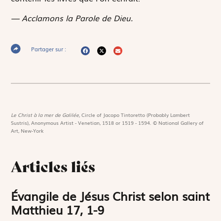
— Acclamons la Parole de Dieu.
Partager sur :
Le Christ à la mer de Galilée,
Circle of Jacopo Tintoretto (Probably Lambert
Sustris), Anonymous Artist - Venetian, 1518 or 1519 - 1594. © National Gallery of
Art, New-York
Articles liés
Évangile de Jésus Christ selon saint
Matthieu 17, 1-9