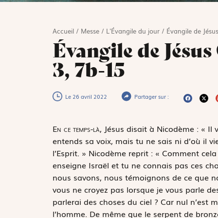
Accueil
/
Messe
/
L'Évangile du jour
/
Évangile de Jésus
Évangile de Jésus 
3, 7b-15
Le 26 avril 2022
Partager sur :
E
n ce temps-là,
Jésus disait à Nicodème : « Il v
entends sa voix, mais tu ne sais ni d’où il vie
l’Esprit. » Nicodème reprit : « Comment cela p
enseigne Israël et tu ne connais pas ces cho
nous savons, nous témoignons de ce que no
vous ne croyez pas lorsque je vous parle de
parlerai des choses du ciel ? Car nul n’est mo
l’homme. De même que le serpent de bronze fu