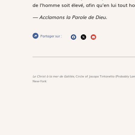
de l’homme soit élevé, afin qu’en lui tout hom
— Acclamons la Parole de Dieu.
Partager sur :
Le Christ à la mer de Galilée,
Circle of Jacopo Tintoretto (Probably Lam
New-York