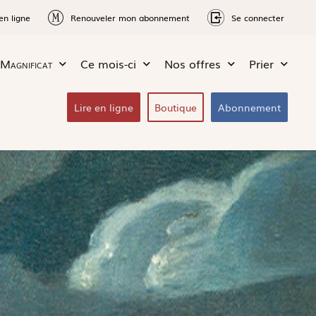
en ligne
Renouveler mon abonnement
Se connecter
Magnificat
Ce mois-ci
Nos offres
Prier
Lire en ligne
Boutique
Abonnement