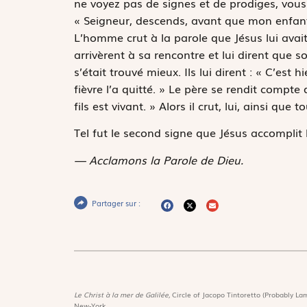
ne voyez pas de signes et de prodiges, vous n
« Seigneur, descends, avant que mon enfant n
L’homme crut à la parole que Jésus lui avait d
arrivèrent à sa rencontre et lui dirent que so
s’était trouvé mieux. Ils lui dirent : « C’est 
fièvre l’a quitté. » Le père se rendit compte 
fils est vivant. » Alors il crut, lui, ainsi que
Tel fut le second signe que Jésus accomplit l
— Acclamons la Parole de Dieu.
Partager sur :
Le Christ à la mer de Galilée,
Circle of Jacopo Tintoretto (Probably Lam
New-York