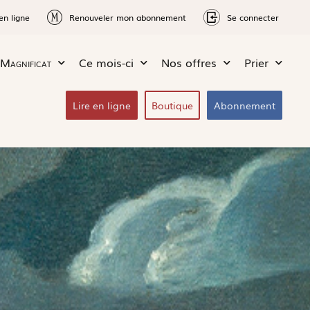
en ligne
Renouveler mon abonnement
Se connecter
Magnificat
Ce mois-ci
Nos offres
Prier
Lire en ligne
Boutique
Abonnement