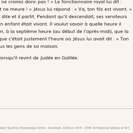
e croirez donc pas ! » Le fonctionnaire royal lui dit :
e meure ! » Jésus lui répond : « Va, ton fils est vivant. »
ite et il partit. Pendant qu’il descendait, ses serviteurs
n enfant était vivant. Il voulut savoir à quelle heure il
hier, à la septième heure (au début de l’après-midi), que la
que c’était justement l’heure où Jésus lui avait dit : « Ton
 tous les gens de sa maison.
orsqu’il revint de Judée en Galilée.
bert Sustris), Anonymous Artist - Venetian, 1518 or 1519 - 1594. © National Gallery of Art,