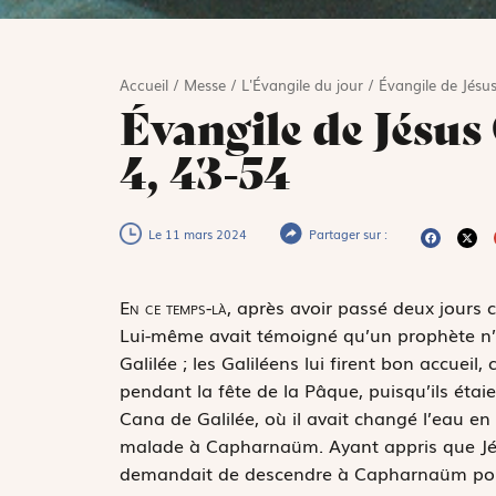
Accueil
/
Messe
/
L'Évangile du jour
/
Évangile de Jésus
Évangile de Jésus 
4, 43-54
Le 11 mars 2024
Partager sur :
E
n ce temps-là,
après avoir passé deux jours ch
Lui-même avait témoigné qu’un prophète n’e
Galilée ; les Galiléens lui firent bon accueil, 
pendant la fête de la Pâque, puisqu’ils étaie
Cana de Galilée, où il avait changé l’eau en vi
malade à Capharnaüm. Ayant appris que Jésus a
demandait de descendre à Capharnaüm pour gu