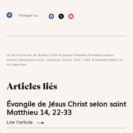
Partager sur :
Le Christ à la mer de Galilée,
Circle of Jacopo Tintoretto (Probably Lambert
Sustris), Anonymous Artist - Venetian, 1518 or 1519 - 1594. © National Gallery of
Art, New-York
Articles liés
Évangile de Jésus Christ selon saint
Matthieu 14, 22-33
Lire l'article