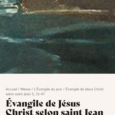
Accueil
/
Messe
/
L'Évangile du jour
/
Évangile de Jésus Christ
selon saint Jean 5, 31-47
Évangile de Jésus
Christ selon saint Jean