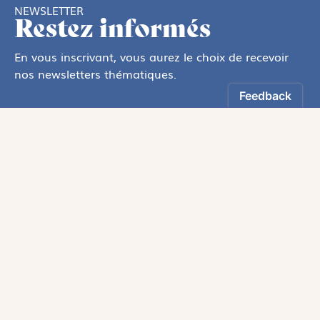
NEWSLETTER
Restez informés
En vous inscrivant, vous aurez le choix de recevoir
nos newsletters thématiques.
Les informations recueillies sur ce formulaire sont enregistrées par
Magnificat Sas
.
Vous pouvez exercer votre droit d'accès aux données vous concernant en
vous adressant à :
rgpd@magnificat.fr
ou
cliquez ici
.
*
S'inscrire