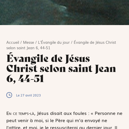
Accueil
/
Messe
/
L'Évangile du jour
/
Évangile de Jésus Christ
selon saint Jean 6, 44-51
Évangile de Jésus
Christ selon saint Jean
6, 44-51
Le 27 avril 2023
E
n ce temps-là,
Jésus disait aux foules : « Personne ne
peut venir à moi, si le Père qui m’a envoyé ne
l’attire, et moi, je le ressusciterai au dernier jour. Il