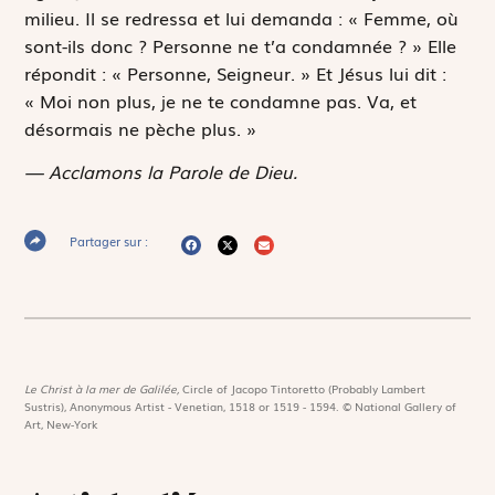
milieu. Il se redressa et lui demanda : « Femme, où
sont-ils donc ? Personne ne t’a condamnée ? » Elle
répondit : « Personne, Seigneur. » Et Jésus lui dit :
« Moi non plus, je ne te condamne pas. Va, et
désormais ne pèche plus. »
— Acclamons la Parole de Dieu.
Partager sur :
Le Christ à la mer de Galilée,
Circle of Jacopo Tintoretto (Probably Lambert
Sustris), Anonymous Artist - Venetian, 1518 or 1519 - 1594. © National Gallery of
Art, New-York