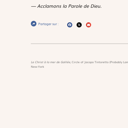
— Acclamons la Parole de Dieu.
Partager sur :
Le Christ à la mer de Galilée,
Circle of Jacopo Tintoretto (Probably Lam
New-York