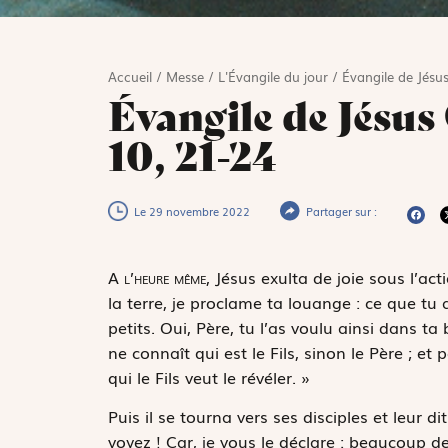
Accueil
/
Messe
/
L'Évangile du jour
/
Évangile de Jésus
Évangile de Jésus
10, 21-24
Le 29 novembre 2022
Partager sur :
A
l’heure même,
Jésus exulta de joie sous l’actio
la terre, je proclame ta louange : ce que tu 
petits. Oui, Père, tu l’as voulu ainsi dans t
ne connaît qui est le Fils, sinon le Père ; et 
qui le Fils veut le révéler. »
Puis il se tourna vers ses disciples et leur d
voyez ! Car, je vous le déclare : beaucoup 