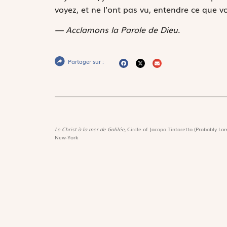
voyez, et ne l’ont pas vu, entendre ce que v
— Acclamons la Parole de Dieu.
Partager sur :
Le Christ à la mer de Galilée,
Circle of Jacopo Tintoretto (Probably Lam
New-York