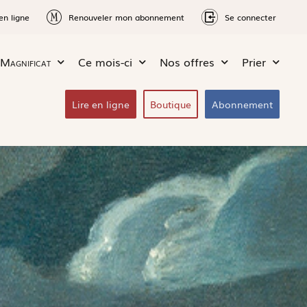
en ligne
Renouveler mon abonnement
Se connecter
Magnificat
Ce mois-ci
Nos offres
Prier
Lire en ligne
Boutique
Abonnement