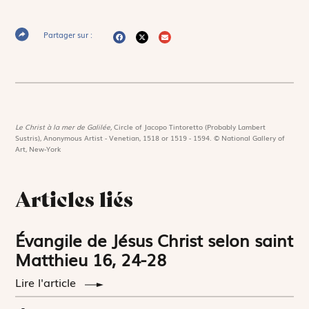
Partager sur :
Le Christ à la mer de Galilée,
Circle of Jacopo Tintoretto (Probably Lambert
Sustris), Anonymous Artist - Venetian, 1518 or 1519 - 1594. © National Gallery of
Art, New-York
Articles liés
Évangile de Jésus Christ selon saint
Matthieu 16, 24-28
Lire l'article