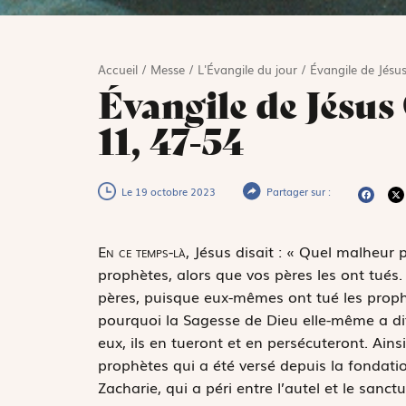
Accueil
/
Messe
/
L'Évangile du jour
/
Évangile de Jésus
Évangile de Jésus
11, 47-54
Le 19 octobre 2023
Partager sur :
E
n ce temps-là,
Jésus disait : « Quel malheur 
prophètes, alors que vos pères les ont tués
pères, puisque eux-mêmes ont tué les prophè
pourquoi la Sagesse de Dieu elle-même a dit 
eux, ils en tueront et en persécuteront. Ain
prophètes qui a été versé depuis la fondat
Zacharie, qui a péri entre l’autel et le sanc