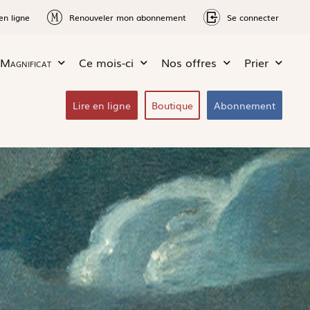
en ligne
Renouveler mon abonnement
Se connecter
Magnificat
Ce mois-ci
Nos offres
Prier
Lire en ligne
Boutique
Abonnement