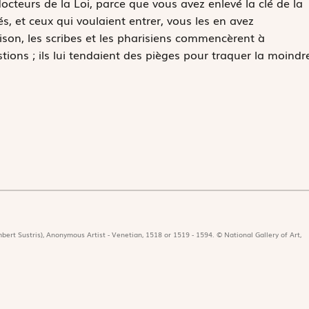
cteurs de la Loi, parce que vous avez enlevé la clé de la
, et ceux qui voulaient entrer, vous les en avez
son, les scribes et les pharisiens commencèrent à
stions ; ils lui tendaient des pièges pour traquer la moindr
bert Sustris), Anonymous Artist - Venetian, 1518 or 1519 - 1594. © National Gallery of Art,