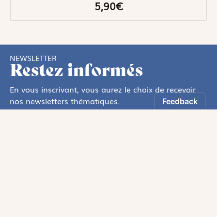
5,90€
NEWSLETTER
Restez informés
En vous inscrivant, vous aurez le choix de recevoir
nos newsletters thématiques.
Les informations recueillies sur ce formulaire sont enregistrées par
Magnificat Sas
.
Vous pouvez exercer votre droit d'accès aux données vous concernant en
vous adressant à :
rgpd@magnificat.fr
ou
cliquez ici
.
*