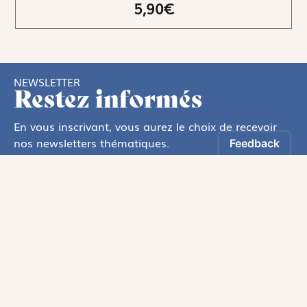
5,90€
NEWSLETTER
Restez informés
En vous inscrivant, vous aurez le choix de recevoir
nos newsletters thématiques.
Les informations recueillies sur ce formulaire sont enregistrées par
Magnificat Sas
.
Vous pouvez exercer votre droit d'accès aux données vous concernant en
vous adressant à :
rgpd@magnificat.fr
ou
cliquez ici
.
*