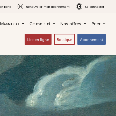
en ligne
Renouveler mon abonnement
Se connecter
Magnificat
Ce mois-ci
Nos offres
Prier
Lire en ligne
Boutique
Abonnement