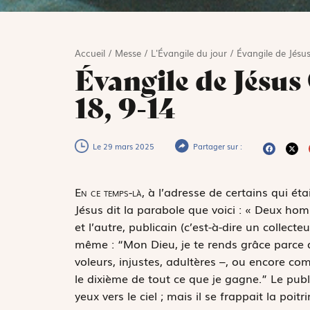
Accueil
/
Messe
/
L'Évangile du jour
/
Évangile de Jésus
Évangile de Jésus
18, 9-14
Le 29 mars 2025
Partager sur :
E
n ce temps-là,
à l’adresse de certains qui éta
Jésus dit la parabole que voici : « Deux ho
et l’autre, publicain (c’est-à-dire un collecte
même : “Mon Dieu, je te rends grâce parce 
voleurs, injustes, adultères –, ou encore co
le dixième de tout ce que je gagne.” Le publi
yeux vers le ciel ; mais il se frappait la po