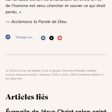
de l’homme est venu chercher et sauver ce qui était
perdu. »
— Acclamons la Parole de Dieu.
Partager sur :
Le Christ à la mer de Galilée,
Circle of Jacopo Tintoretto (Probably Lambert
Sustris), Anonymous Artist - Venetian, 1518 or 1519 - 1594. © National Gallery of
Art, New-York
Articles liés
Évangile de Jésus Christ selon saint