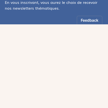
En vous inscrivant, vous aurez le choix de recevoir
nos newsletters thématiques.
Les informations recueillies sur ce formulaire sont enregistrées par
Magnificat Sas
.
Vous pouvez exercer votre droit d'accès aux données vous concernant en
vous adressant à :
rgpd@magnificat.fr
ou
cliquez ici
.
*
S'inscrire