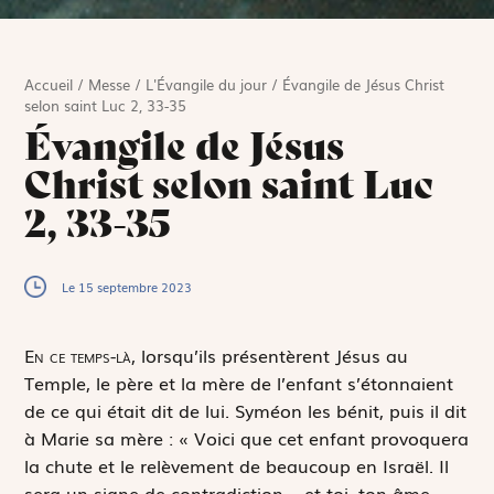
Accueil
/
Messe
/
L'Évangile du jour
/
Évangile de Jésus Christ
selon saint Luc 2, 33-35
Évangile de Jésus
Christ selon saint Luc
2, 33-35
Le 15 septembre 2023
E
n ce temps-là,
lorsqu’ils présentèrent Jésus au
Temple, le père et la mère de l’enfant s’étonnaient
de ce qui était dit de lui. Syméon les bénit, puis il dit
à Marie sa mère : « Voici que cet enfant provoquera
la chute et le relèvement de beaucoup en Israël. Il
sera un signe de contradiction – et toi, ton âme