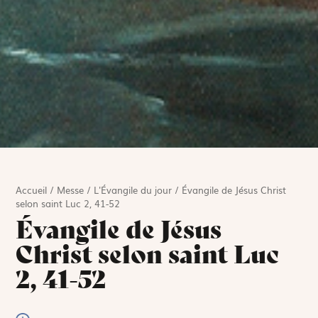
Accueil
/
Messe
/
L'Évangile du jour
/
Évangile de Jésus Christ
selon saint Luc 2, 41-52
Évangile de Jésus
Christ selon saint Luc
2, 41-52