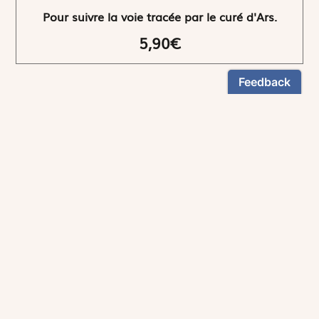
Pour suivre la voie tracée par le curé d'Ars.
5,90€
NEWSLETTER
Restez informés
En vous inscrivant, vous aurez le choix de recevoir
nos newsletters thématiques.
Les informations recueillies sur ce formulaire sont enregistrées par
Magnificat Sas
.
Vous pouvez exercer votre droit d'accès aux données vous concernant en