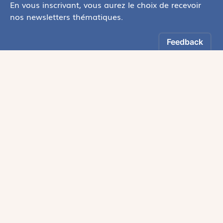
En vous inscrivant, vous aurez le choix de recevoir
nos newsletters thématiques.
Les informations recueillies sur ce formulaire sont enregistrées par
Magnificat Sas
.
Vous pouvez exercer votre droit d'accès aux données vous concernant en
vous adressant à :
rgpd@magnificat.fr
ou
cliquez ici
.
*
S'inscrire