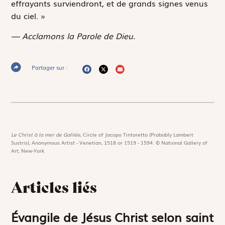
effrayants surviendront, et de grands signes venus
du ciel. »
— Acclamons la Parole de Dieu.
Partager sur :
Le Christ à la mer de Galilée,
Circle of Jacopo Tintoretto (Probably Lambert
Sustris), Anonymous Artist - Venetian, 1518 or 1519 - 1594. © National Gallery of
Art, New-York
Articles liés
Évangile de Jésus Christ selon saint