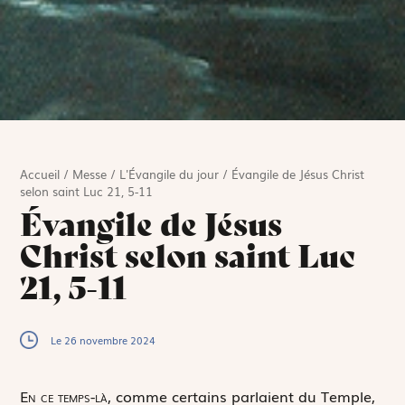
Accueil
/
Messe
/
L'Évangile du jour
/
Évangile de Jésus Christ
selon saint Luc 21, 5-11
Évangile de Jésus
Christ selon saint Luc
21, 5-11
Le 26 novembre 2024
E
n ce temps-là,
comme certains parlaient du Temple,