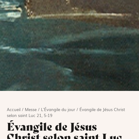
Accueil
/
Messe
/
L'Évangile du jour
/
Évangile de Jésus Christ
selon saint Luc 21, 5-19
Évangile de Jésus
Christ selon saint Luc