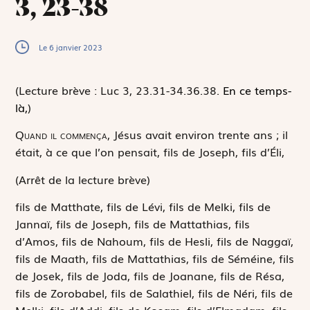
3, 23-38
Le 6 janvier 2023
(Lecture brève : Luc 3, 23.31-34.36.38.
En ce temps-
là,
)
Q
uand il commença,
Jésus avait environ trente ans ; il
était, à ce que l’on pensait, fils de Joseph, fils d’Éli,
(Arrêt de la lecture brève)
fils de Matthate, fils de Lévi, fils de Melki, fils de
Jannaï, fils de Joseph, fils de Mattathias, fils
d’Amos, fils de Nahoum, fils de Hesli, fils de Naggaï,
fils de Maath, fils de Mattathias, fils de Séméine, fils
de Josek, fils de Joda, fils de Joanane, fils de Résa,
fils de Zorobabel, fils de Salathiel, fils de Néri, fils de
Melki, fils d’Addi, fils de Kosam, fils d’Elmadam, fils