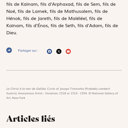
fils de Kaïnam, fils d’Arphaxad, fils de Sem, fils de
Noé, fils de Lamek, fils de Mathusalem, fils de
Hénok, fils de Jareth, fils de Maléléel, fils de
Kaïnam, fils d’Énos, fils de Seth, fils d’Adam, fils de
Dieu.
Partager sur :
Le Christ à la mer de Galilée,
Circle of Jacopo Tintoretto (Probably Lambert
Sustris), Anonymous Artist - Venetian, 1518 or 1519 - 1594. © National Gallery of
Art, New-York
Articles liés