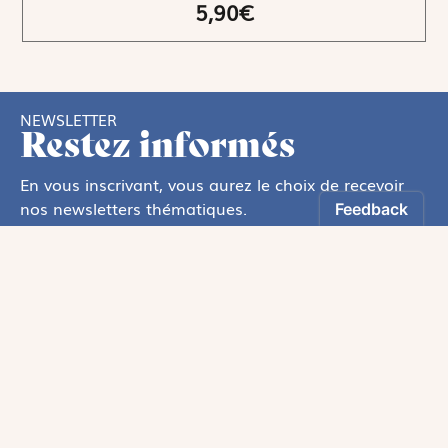
5,90€
NEWSLETTER
Restez informés
En vous inscrivant, vous aurez le choix de recevoir
nos newsletters thématiques.
Les informations recueillies sur ce formulaire sont enregistrées par
Magnificat Sas
.
Vous pouvez exercer votre droit d'accès aux données vous concernant en
vous adressant à :
rgpd@magnificat.fr
ou
cliquez ici
.
*