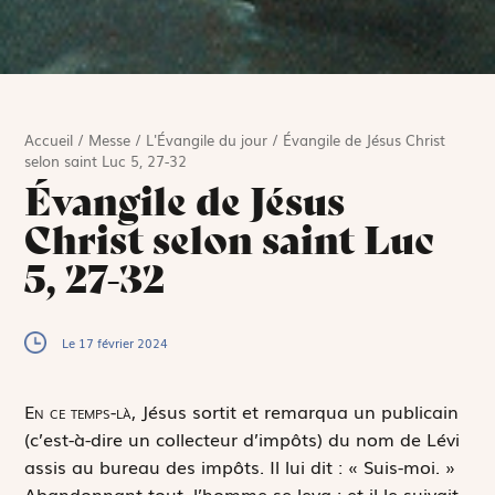
Accueil
/
Messe
/
L'Évangile du jour
/
Évangile de Jésus Christ
selon saint Luc 5, 27-32
Évangile de Jésus
Christ selon saint Luc
5, 27-32
Le 17 février 2024
E
n ce temps-là,
Jésus sortit et remarqua un publicain
(c’est-à-dire un collecteur d’impôts) du nom de Lévi
assis au bureau des impôts. Il lui dit : « Suis-moi. »
Abandonnant tout, l’homme se leva ; et il le suivait.