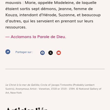
mauvais : Marie, appelée Madeleine, de laquelle
étaient sortis sept démons, Jeanne, femme de
Kouza, intendant d’Hérode, Suzanne, et beaucoup
d’autres, qui les servaient en prenant sur leurs
ressources.
— Acclamons la Parole de Dieu.
Partager sur :
Le Christ à la mer de Galilée,
Circle of Jacopo Tintoretto (Probably Lambert
Sustris), Anonymous Artist - Venetian, 1518 or 1519 - 1594. © National Gallery of
Art, New-York