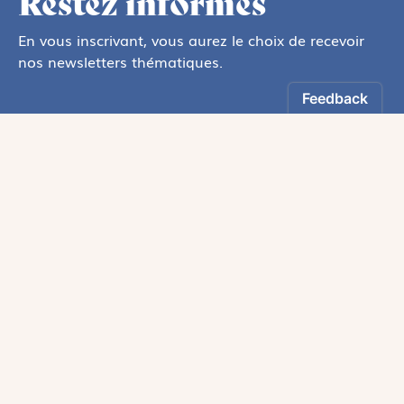
Restez informés
En vous inscrivant, vous aurez le choix de recevoir
nos newsletters thématiques.
Les informations recueillies sur ce formulaire sont enregistrées par
Magnificat Sas
.
Vous pouvez exercer votre droit d'accès aux données vous concernant en
vous adressant à :
rgpd@magnificat.fr
ou
cliquez ici
.
*
S'inscrire