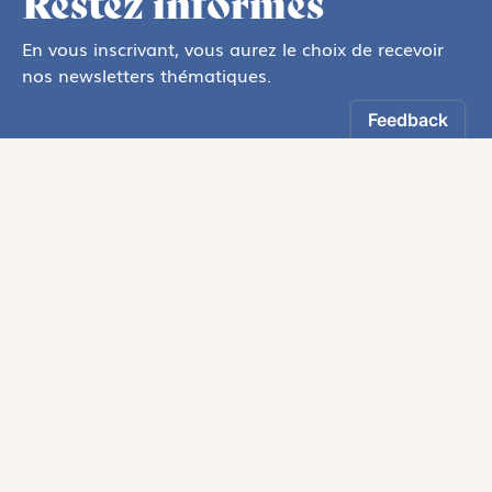
Restez informés
En vous inscrivant, vous aurez le choix de recevoir
nos newsletters thématiques.
Les informations recueillies sur ce formulaire sont enregistrées par
Magnificat Sas
.
Vous pouvez exercer votre droit d'accès aux données vous concernant en
vous adressant à :
rgpd@magnificat.fr
ou
cliquez ici
.
*
S'inscrire