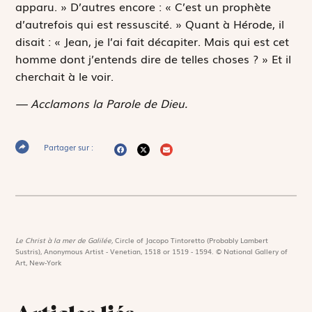
apparu. » D’autres encore : « C’est un prophète
d’autrefois qui est ressuscité. » Quant à Hérode, il
disait : « Jean, je l’ai fait décapiter. Mais qui est cet
homme dont j’entends dire de telles choses ? » Et il
cherchait à le voir.
— Acclamons la Parole de Dieu.
Partager sur :
Le Christ à la mer de Galilée,
Circle of Jacopo Tintoretto (Probably Lambert
Sustris), Anonymous Artist - Venetian, 1518 or 1519 - 1594. © National Gallery of
Art, New-York