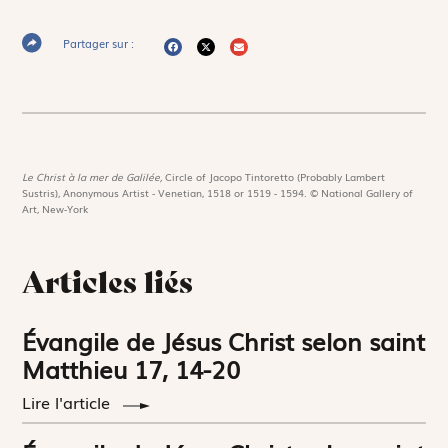
Partager sur :
Le Christ à la mer de Galilée,
Circle of Jacopo Tintoretto (Probably Lambert
Sustris), Anonymous Artist - Venetian, 1518 or 1519 - 1594. © National Gallery of
Art, New-York
Articles liés
Évangile de Jésus Christ selon saint
Matthieu 17, 14-20
Lire l'article