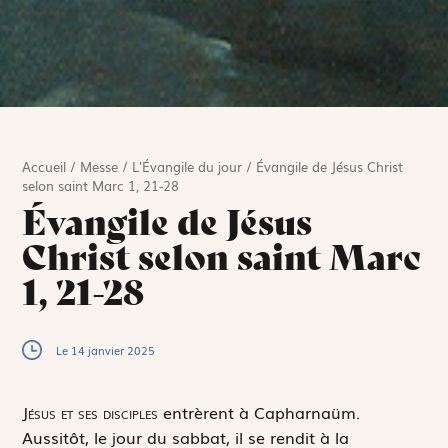
Accueil
/
Messe
/
L'Évangile du jour
/
Évangile de Jésus Christ
selon saint Marc 1, 21-28
Évangile de Jésus
Christ selon saint Marc
1, 21-28
Le 14 janvier 2025
J
ésus et ses disciples
entrèrent à Capharnaüm.
Aussitôt, le jour du sabbat, il se rendit à la