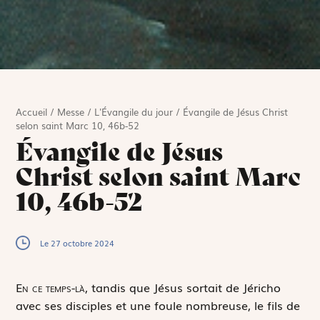
Accueil
/
Messe
/
L'Évangile du jour
/
Évangile de Jésus Christ
selon saint Marc 10, 46b-52
Évangile de Jésus
Christ selon saint Marc
10, 46b-52
Le 27 octobre 2024
E
n ce temps-là,
tandis que Jésus sortait de Jéricho
avec ses disciples et une foule nombreuse, le fils de