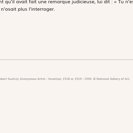
t qu’il avait fait une remarque judicieuse, lui dit : « Tu n’e
’osait plus l’interroger.
bert Sustris), Anonymous Artist - Venetian, 1518 or 1519 - 1594. © National Gallery of Art,