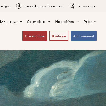
en ligne
Renouveler mon abonnement
Se connecter
Magnificat
Ce mois-ci
Nos offres
Prier
Lire en ligne
Boutique
Abonnement