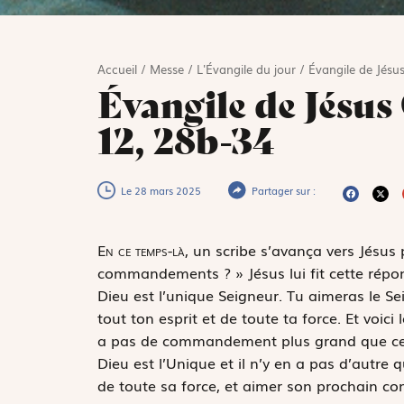
Accueil
/
Messe
/
L'Évangile du jour
/
Évangile de Jésus
Évangile de Jésus
12, 28b-34
Le 28 mars 2025
Partager sur :
E
n ce temps-là,
un scribe s’avança vers Jésus p
commandements ? » Jésus lui fit cette répons
Dieu est l’unique Seigneur. Tu aimeras le S
tout ton esprit et de toute ta force.
Et voici
a pas de commandement plus grand que ceux-là
Dieu est l’Unique et il n’y en a pas d’autre 
de toute sa force, et aimer son prochain 