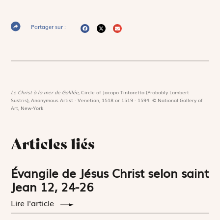
Partager sur :
Le Christ à la mer de Galilée,
Circle of Jacopo Tintoretto (Probably Lambert
Sustris), Anonymous Artist - Venetian, 1518 or 1519 - 1594. © National Gallery of
Art, New-York
Articles liés
Évangile de Jésus Christ selon saint
Jean 12, 24-26
Lire l'article