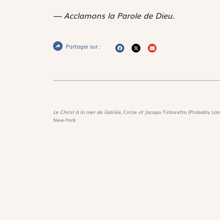
— Acclamons la Parole de Dieu.
Partager sur :
Le Christ à la mer de Galilée,
Circle of Jacopo Tintoretto (Probably Lam
New-York