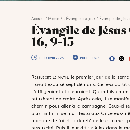
Accueil
/
Messe
/
L'Évangile du jour
/
Évangile de Jésus
Évangile de Jésus
16, 9-15
Le 15 avril 2023
Partager sur :
R
essuscité le matin,
le premier jour de la sema
il avait expulsé sept démons. Celle-ci partit
s’affligeaient et pleuraient. Quand ils entendi
refusèrent de croire. Après cela, il se mani
chemin pour aller à la campagne. Ceux-ci re
plus. Enfin, il se manifesta aux Onze eux-mêm
manque de foi et la dureté de leurs cœurs pa
ressuscité. Puis il leur dit : « Allez dans le