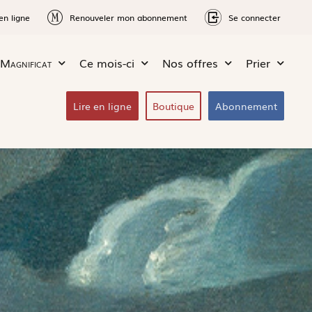
en ligne
Renouveler mon abonnement
Se connecter
Magnificat
Ce mois-ci
Nos offres
Prier
Lire en ligne
Boutique
Abonnement