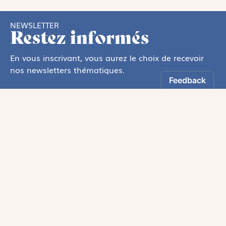
NEWSLETTER
Restez informés
En vous inscrivant, vous aurez le choix de recevoir
nos newsletters thématiques.
Les informations recueillies sur ce formulaire sont enregistrées par
Magnificat Sas
.
Vous pouvez exercer votre droit d'accès aux données vous concernant en
vous adressant à :
rgpd@magnificat.fr
ou
cliquez ici
.
*
S'inscrire