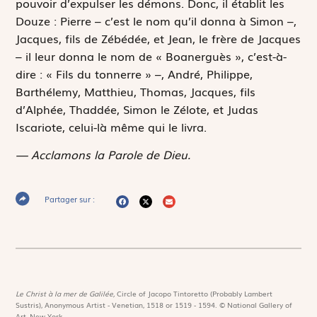
pouvoir d’expulser les démons. Donc, il établit les
Douze : Pierre – c’est le nom qu’il donna à Simon –,
Jacques, fils de Zébédée, et Jean, le frère de Jacques
– il leur donna le nom de « Boanerguès », c’est-à-
dire : « Fils du tonnerre » –, André, Philippe,
Barthélemy, Matthieu, Thomas, Jacques, fils
d’Alphée, Thaddée, Simon le Zélote, et Judas
Iscariote, celui-là même qui le livra.
— Acclamons la Parole de Dieu.
Partager sur :
Le Christ à la mer de Galilée,
Circle of Jacopo Tintoretto (Probably Lambert
Sustris), Anonymous Artist - Venetian, 1518 or 1519 - 1594. © National Gallery of
Art, New-York