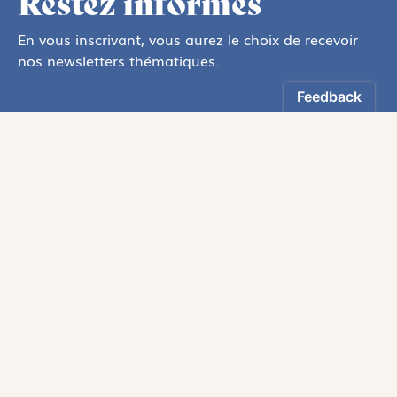
Restez informés
En vous inscrivant, vous aurez le choix de recevoir
nos newsletters thématiques.
Les informations recueillies sur ce formulaire sont enregistrées par
Magnificat Sas
.
Vous pouvez exercer votre droit d'accès aux données vous concernant en
vous adressant à :
rgpd@magnificat.fr
ou
cliquez ici
.
*
S'inscrire