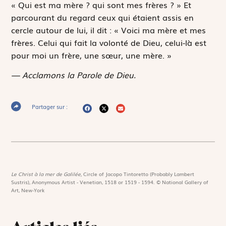
« Qui est ma mère ? qui sont mes frères ? » Et
parcourant du regard ceux qui étaient assis en
cercle autour de lui, il dit : « Voici ma mère et mes
frères. Celui qui fait la volonté de Dieu, celui-là est
pour moi un frère, une sœur, une mère. »
— Acclamons la Parole de Dieu.
Partager sur :
Le Christ à la mer de Galilée,
Circle of Jacopo Tintoretto (Probably Lambert
Sustris), Anonymous Artist - Venetian, 1518 or 1519 - 1594. © National Gallery of
Art, New-York