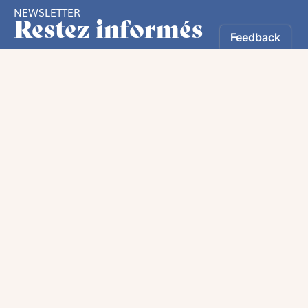
NEWSLETTER
Restez informés
En vous inscrivant, vous aurez le choix de recevoir
nos newsletters thématiques.
Oui, Je souhaite m’inscrire à la newsletter.
Les informations recueillies sur ce formulaire sont enregistrées par
Magnificat Sas.
Nous utilisons des pixels dans nos emails permettant de mesurer leur
ouverture et vos interactions. Vous pouvez vous opposer à ce traitement en
vous connectant à votre compte. Vous pouvez exercer votre droit d'accès
aux données vous concernant en vous adressant à :
rgpd@magnificat.fr
ou
cliquez ici
.
*